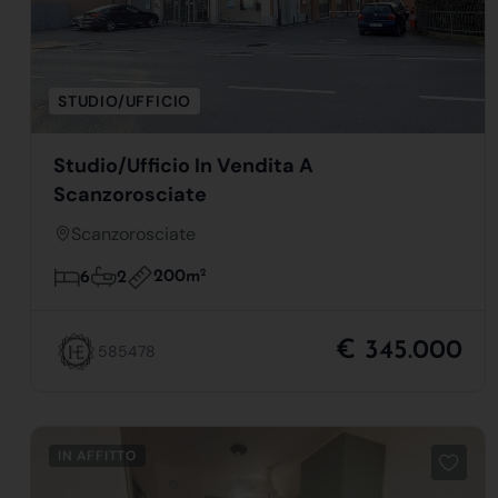
STUDIO/UFFICIO
Studio/Ufficio In Vendita A
Scanzorosciate
Scanzorosciate
200m
2
6
2
€ 345.000
585478
IN AFFITTO