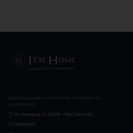
Specializzati nella compravendita immobiliare da
più di 40 anni.
Via Ventolosa, 4 • 24018 • Villa D'Almè BG
035639911