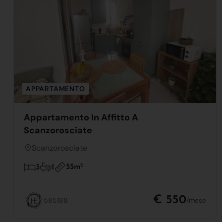
APPARTAMENTO
Appartamento In Affitto A
Scanzorosciate
Scanzorosciate
55m
2
3
1
€ 550
585188
/mese