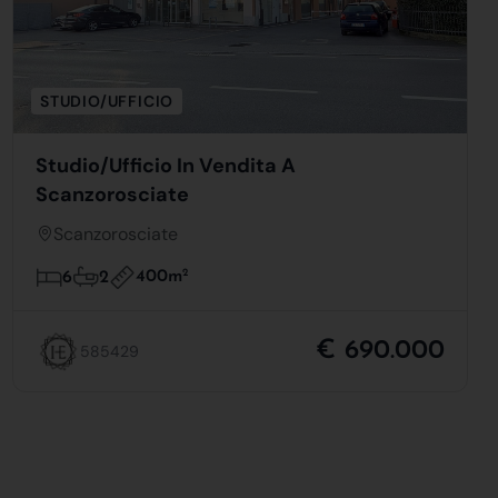
STUDIO/UFFICIO
Studio/Ufficio In Vendita A
Scanzorosciate
Scanzorosciate
400m
2
6
2
€ 690.000
585429