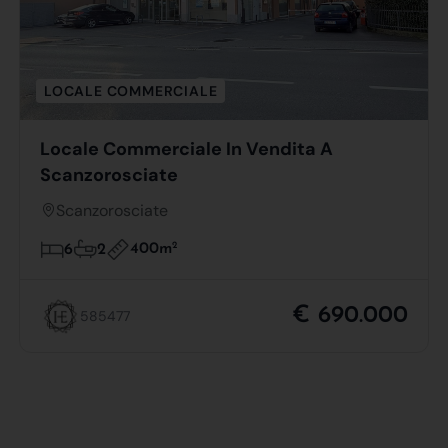
LOCALE COMMERCIALE
Locale Commerciale In Vendita A
Scanzorosciate
Scanzorosciate
400m
2
6
2
€ 690.000
585477