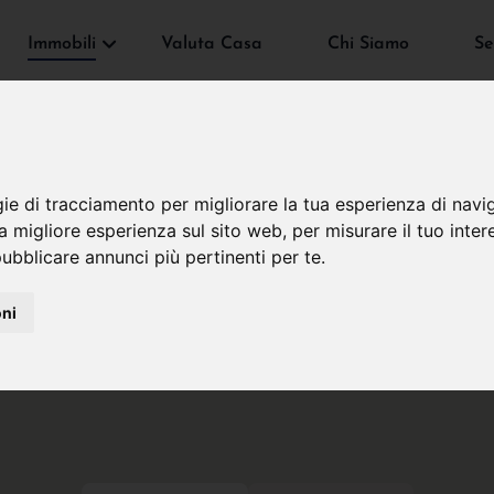
Immobili
Valuta Casa
Chi Siamo
Se
gie di tracciamento per migliorare la tua esperienza di navi
na migliore esperienza sul sito web
,
per misurare il tuo inter
ubblicare annunci più pertinenti per te
.
oni