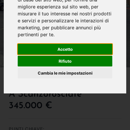
migliore esperienza sul sito web
,
per
misurare il tuo interesse nei nostri prodotti
e servizi e personalizzare le interazioni di
marketing
,
per pubblicare annunci più
pertinenti per te
.
Accetto
Rifiuto
IN VENDITA
Cambia le mie impostazioni
Studio/ufficio In Vendita
A Scanzorosciate
345.000 €
PUNTI CHIAVE: