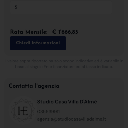
Rata Mensile:
€ 1'666,83
Chiedi Informazioni
Il valore sopra riportato ha solo scopo indicativo ed è variabile in
base al singolo Ente finanziatore ed al tasso indicato.
Contatta l'agenzia
Studio Casa Villa D'Almé
035639911
agenzia@studiocasavilladalme.it