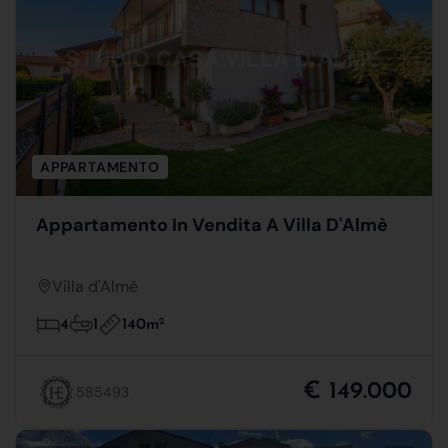
APPARTAMENTO
Appartamento In Vendita A Villa D'Almè
Villa d'Almè
140m
2
4
1
€ 149.000
585493