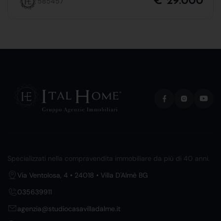
€ 29.000
585457
Specializzati nella compravendita immobiliare da più di 40 anni.
Via Ventolosa, 4 • 24018 • Villa D'Almè BG
035639911
agenzia@studiocasavilladalme.it