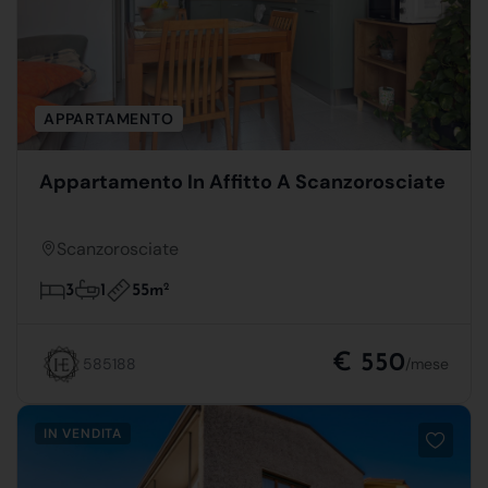
APPARTAMENTO
Appartamento In Affitto A Scanzorosciate
Scanzorosciate
55m
2
3
1
€ 550
585188
/mese
IN VENDITA