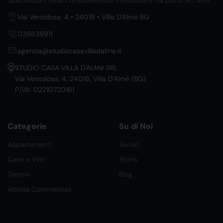
Specializzati nella compravendita immobiliare da più di 40 anni.
Via Ventolosa, 4 • 24018 • Villa D'Almè BG
035639911
agenzia@studiocasavilladalme.it
STUDIO CASA VILLA D'ALMè SRL
Via Ventolosa, 4, 24018, Villa D'Almè (BG)
P.IVA: 02210720161
Categorie
Su di Noi
Appartamenti
Servizi
Case e Ville
Storia
Terreni
Blog
Attività Commerciali