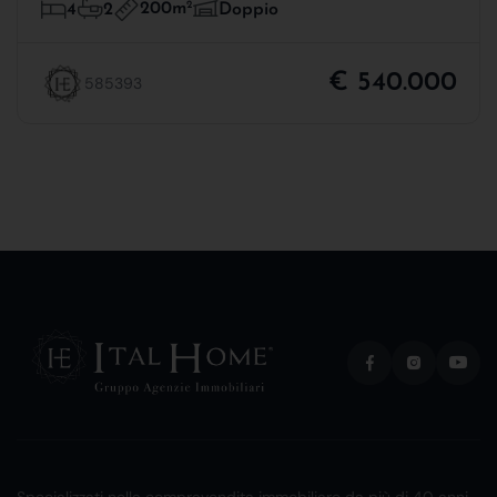
200m
2
4
2
Doppio
€ 540.000
585393