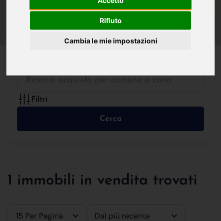
Accetto
IN VENDITA
IN AFFITTO
Rifiuto
Cambia le mie impostazioni
Tutte le Tipologie
Filtri
Cerca
1 immobili in vendita trovati
15 Per Pagina
Dal più recente