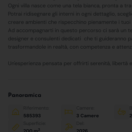
Ogni villa nasce come una tela bianca, pronta a tr
Potrai ridisegnare gli interni in ogni dettaglio, scegl
creare ambienti che rispecchino pienamente i tuoi gus
Ad accompagnarti in questo percorso ci sarà un team d
designer e consulenti dedicati  che ti guideranno
trasformandole in realtà, con competenza e attenz
Un'esperienza pensata per offrirti serenità, libertà 
Panoramica
Riferimento:
Camere:
B
585393
3 Camere
2
Superficie:
Del:
2
200 m
2026