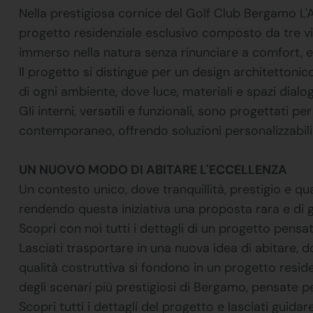
Nella prestigiosa cornice del Golf Club Bergamo L'
progetto residenziale esclusivo composto da tre vil
immerso nella natura senza rinunciare a comfort, e
Il progetto si distingue per un design architettoni
di ogni ambiente, dove luce, materiali e spazi dialog
Gli interni, versatili e funzionali, sono progettati pe
contemporaneo, offrendo soluzioni personalizzabili
UN NUOVO MODO DI ABITARE L'ECCELLENZA
Un contesto unico, dove tranquillità, prestigio e qual
rendendo questa iniziativa una proposta rara e di 
Scopri con noi tutti i dettagli di un progetto pens
Lasciati trasportare in una nuova idea di abitare, 
qualità costruttiva si fondono in un progetto residen
degli scenari più prestigiosi di Bergamo, pensate p
Scopri tutti i dettagli del progetto e lasciati guidar