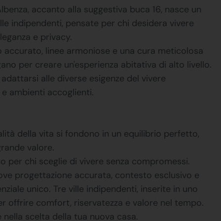
Albenza, accanto alla suggestiva buca 16, nasce un
le indipendenti, pensate per chi desidera vivere
leganza e privacy.
co accurato, linee armoniose e una cura meticolosa
ano per creare un'esperienza abitativa di alto livello.
r adattarsi alle diverse esigenze del vivere
 e ambienti accoglienti.
ità della vita si fondono in un equilibrio perfetto,
grande valore.
ato per chi sceglie di vivere senza compromessi.
dove progettazione accurata, contesto esclusivo e
ziale unico. Tre ville indipendenti, inserite in uno
er offrire comfort, riservatezza e valore nel tempo.
e nella scelta della tua nuova casa.