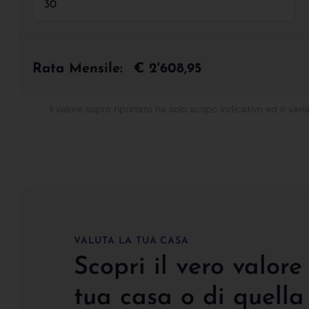
Rata Mensile:
€ 2'608,95
Il valore sopra riportato ha solo scopo indicativo ed è varia
VALUTA LA TUA CASA
Scopri il vero valore
tua casa o di quella