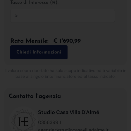
Tasso di Interesse (%):
Rata Mensile:
€ 1'690,99
Chiedi Informazioni
Il valore sopra riportato ha solo scopo indicativo ed è variabile in
base al singolo Ente finanziatore ed al tasso indicato.
Contatta l'agenzia
Studio Casa Villa D'Almé
035639911
agenzia@studiocasavilladalme.it