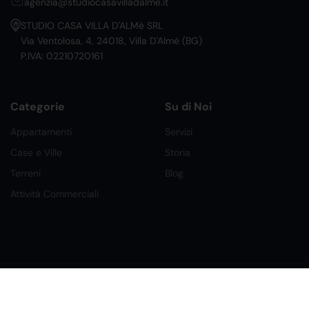
agenzia@studiocasavilladalme.it
STUDIO CASA VILLA D'ALMè SRL
Via Ventolosa, 4, 24018, Villa D'Almè (BG)
P.IVA: 02210720161
Categorie
Su di Noi
Appartamenti
Servizi
Case e Ville
Storia
Terreni
Blog
Attività Commerciali
©2026 Ital Home Network Srl. Tutti i Diritti Riservati.
Creato da Future Labs
Condizioni, Privacy e Cookies