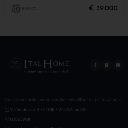
€ 39.000
585370
Specializzati nella compravendita immobiliare da più di 40 anni.
Via Ventolosa, 4 • 24018 • Villa D'Almè BG
035639911