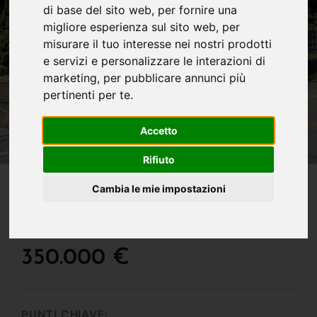
di base del sito web
,
per fornire una
migliore esperienza sul sito web
,
per
misurare il tuo interesse nei nostri prodotti
e servizi e personalizzare le interazioni di
marketing
,
per pubblicare annunci più
pertinenti per te
.
Accetto
Rifiuto
IN VENDITA
Cambia le mie impostazioni
Porzione Di Casa In
Vendita A Ponteranica
350.000 €
PUNTI CHIAVE: