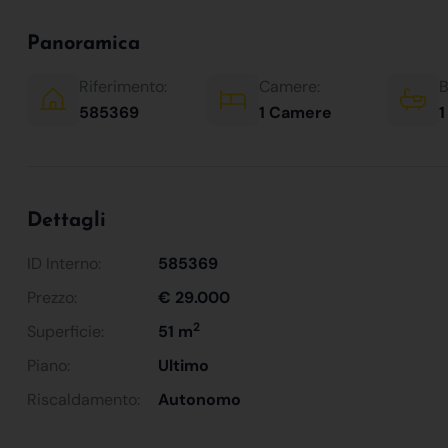
Panoramica
Riferimento:
Camere:
B
585369
1 Camere
1
Dettagli
ID Interno:
585369
Prezzo:
€ 29.000
2
Superficie:
51 m
Piano:
Ultimo
Riscaldamento:
Autonomo