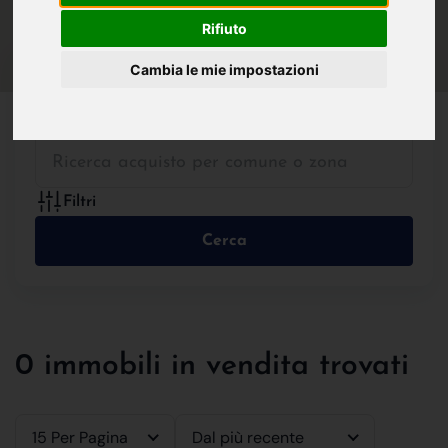
IN VENDITA
IN AFFITTO
Rifiuto
Cambia le mie impostazioni
Tutte le Tipologie
Filtri
Cerca
0 immobili in vendita trovati
15 Per Pagina
Dal più recente