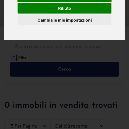
IN VENDITA
IN AFFITTO
Rifiuto
Cambia le mie impostazioni
Tutte le Tipologie
Filtri
Cerca
0 immobili in vendita trovati
15 Per Pagina
Dal più recente