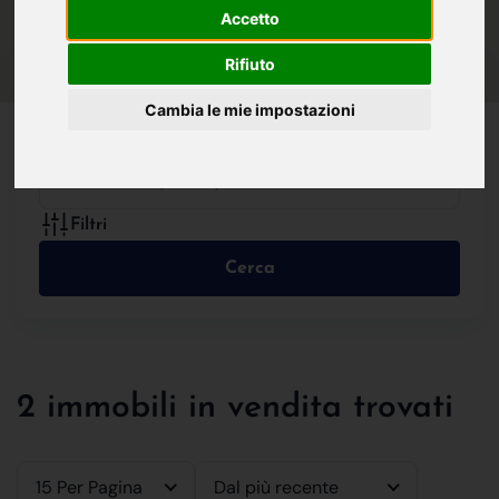
IN VENDITA
IN AFFITTO
Accetto
Rifiuto
Cambia le mie impostazioni
Tutte le Tipologie
Filtri
Cerca
2 immobili in vendita trovati
15 Per Pagina
Dal più recente