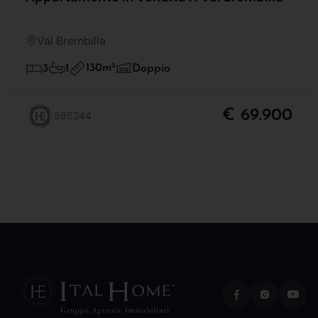
Val Brembilla
130m
2
3
1
Doppio
€ 69.900
585244