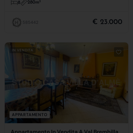
280m
2
8
€ 23.000
585442
IN VENDITA
APPARTAMENTO
Appartamento In Vendita A Val Brembilla