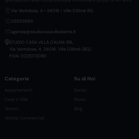
Specializzati nella compravendita immobiliare da più di 40 anni.
Via Ventolosa, 4 • 24018 • Villa D'Almè BG
035639911
agenzia@studiocasavilladalme.it
STUDIO CASA VILLA D'ALMè SRL
Via Ventolosa, 4, 24018, Villa D'Almè (BG)
P.IVA: 02210720161
Categorie
Su di Noi
Appartamenti
Servizi
Case e Ville
Storia
Terreni
Blog
Attività Commerciali