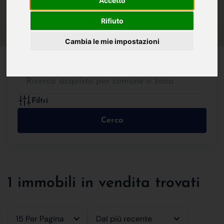
Accetto
IN VENDITA
IN AFFITTO
Rifiuto
Cambia le mie impostazioni
Tutte le Tipologie
Filtri
Cerca
1 immobili in vendita trovati
15 Per Pagina
Dal più recente