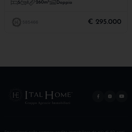
260m
2
5
1
Doppio
€ 295.000
585466