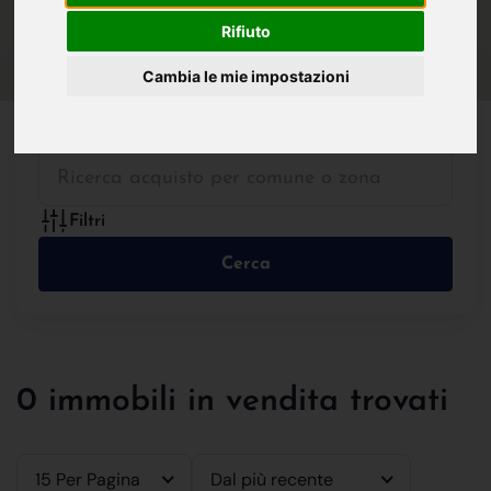
IN VENDITA
IN AFFITTO
Rifiuto
Cambia le mie impostazioni
Tutte le Tipologie
Filtri
Cerca
0 immobili in vendita trovati
15 Per Pagina
Dal più recente