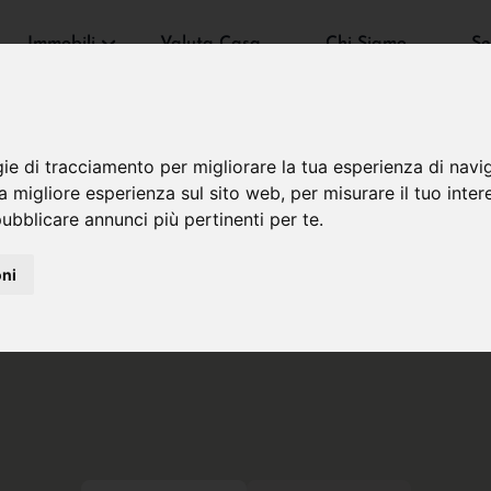
Immobili
Valuta Casa
Chi Siamo
Se
gie di tracciamento per migliorare la tua esperienza di navi
na migliore esperienza sul sito web
,
per misurare il tuo inter
ubblicare annunci più pertinenti per te
.
oni