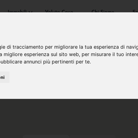
Immobili
Valuta Casa
Chi Siamo
Se
gie di tracciamento per migliorare la tua esperienza di navi
na migliore esperienza sul sito web
,
per misurare il tuo inter
ubblicare annunci più pertinenti per te
.
oni