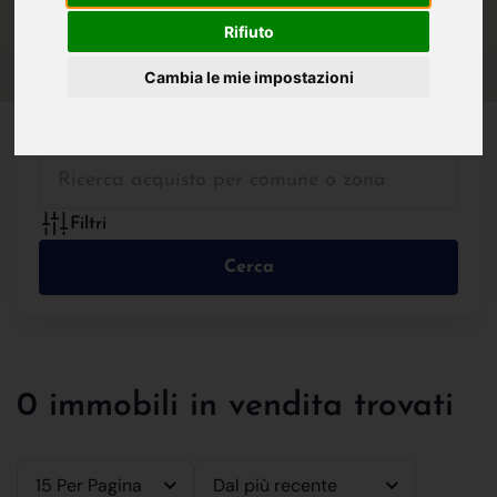
IN VENDITA
IN AFFITTO
Rifiuto
Cambia le mie impostazioni
Tutte le Tipologie
Filtri
Cerca
0 immobili in vendita trovati
15 Per Pagina
Dal più recente