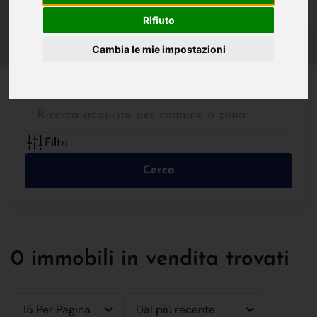
IN VENDITA
IN AFFITTO
Rifiuto
Cambia le mie impostazioni
Tutte le Tipologie
Filtri
Cerca
0 immobili in vendita trovati
15 Per Pagina
Dal più recente