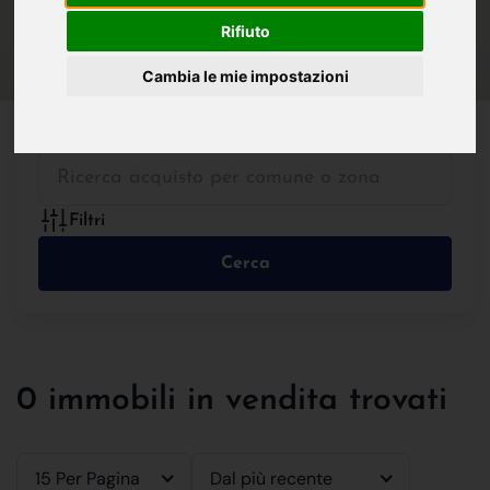
IN VENDITA
IN AFFITTO
Rifiuto
Cambia le mie impostazioni
Tutte le Tipologie
Filtri
Cerca
0 immobili in vendita trovati
15 Per Pagina
Dal più recente