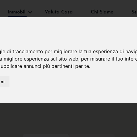
Immobili
Valuta Casa
Chi Siamo
Se
gie di tracciamento per migliorare la tua esperienza di navi
na migliore esperienza sul sito web
,
per misurare il tuo inter
ubblicare annunci più pertinenti per te
.
oni