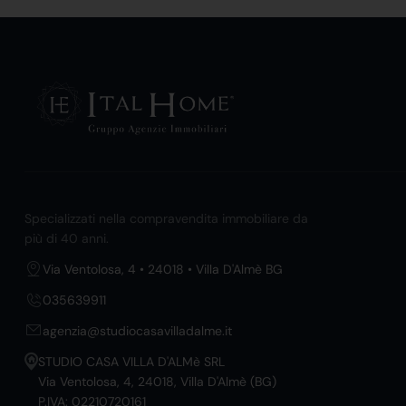
Specializzati nella compravendita immobiliare da
più di 40 anni.
Via Ventolosa, 4 • 24018 • Villa D'Almè BG
035639911
agenzia@studiocasavilladalme.it
STUDIO CASA VILLA D'ALMè SRL
Via Ventolosa, 4, 24018, Villa D'Almè (BG)
P.IVA: 02210720161