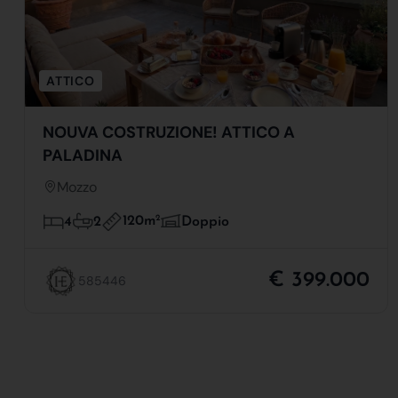
ATTICO
NOUVA COSTRUZIONE! ATTICO A
PALADINA
Mozzo
120m
2
4
2
Doppio
€ 399.000
585446