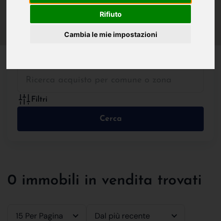
IN VENDITA
IN AFFITTO
Rifiuto
Cambia le mie impostazioni
Tutte le Tipologie
Filtri
Cerca
0 immobili in vendita trovati
15 Per Pagina
Dal più recente