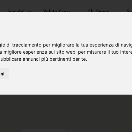
Immobili
Valuta Casa
Chi Siamo
Se
gie di tracciamento per migliorare la tua esperienza di navi
na migliore esperienza sul sito web
,
per misurare il tuo inter
ubblicare annunci più pertinenti per te
.
oni