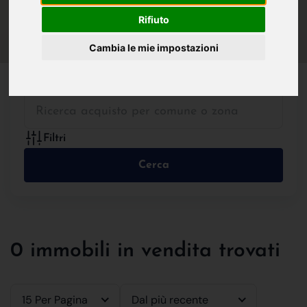
IN VENDITA
IN AFFITTO
Rifiuto
Cambia le mie impostazioni
Tutte le Tipologie
Filtri
Cerca
0 immobili in vendita trovati
15 Per Pagina
Dal più recente