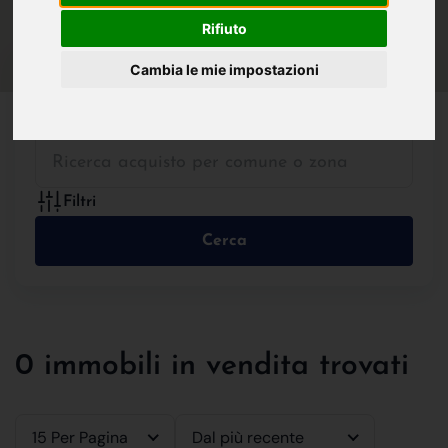
IN VENDITA
IN AFFITTO
Rifiuto
Cambia le mie impostazioni
Tutte le Tipologie
Filtri
Cerca
0 immobili in vendita trovati
15 Per Pagina
Dal più recente