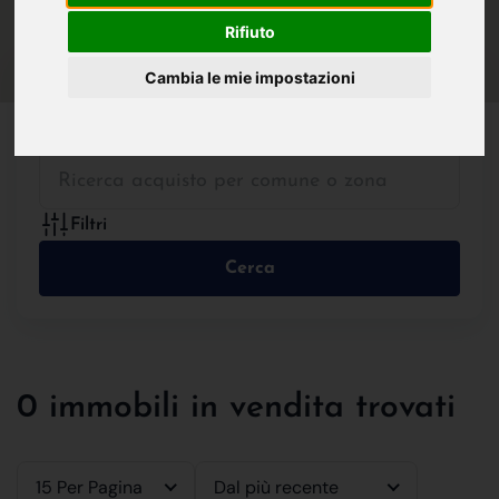
IN VENDITA
IN AFFITTO
Rifiuto
Cambia le mie impostazioni
Tutte le Tipologie
Filtri
Cerca
0 immobili in vendita trovati
15 Per Pagina
Dal più recente