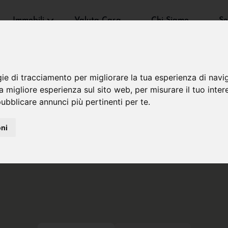
Immobili
Valuta Casa
Chi Siamo
Se
gie di tracciamento per migliorare la tua esperienza di navi
na migliore esperienza sul sito web
,
per misurare il tuo inter
ubblicare annunci più pertinenti per te
.
oni