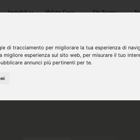
Immobili
Valuta Casa
Chi Siamo
Se
gie di tracciamento per migliorare la tua esperienza di navi
na migliore esperienza sul sito web
,
per misurare il tuo inter
ubblicare annunci più pertinenti per te
.
oni