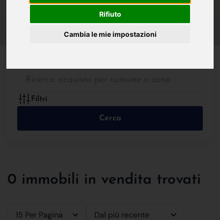
IN VENDITA
IN AFFITTO
Rifiuto
Cambia le mie impostazioni
Tutte le Tipologie
Filtri
Cerca
0 immobili in vendita trovati
15 Per Pagina
Dal più recente