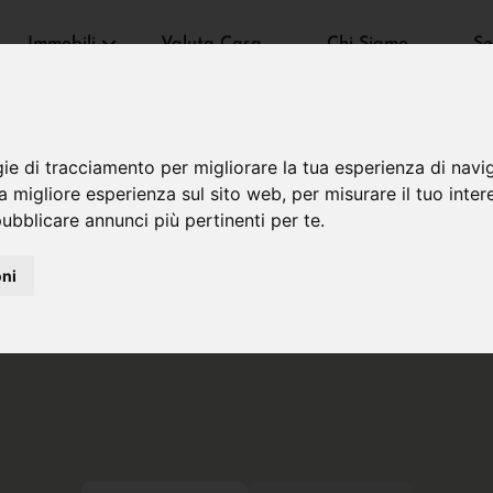
Immobili
Valuta Casa
Chi Siamo
Se
gie di tracciamento per migliorare la tua esperienza di navi
na migliore esperienza sul sito web
,
per misurare il tuo inter
ubblicare annunci più pertinenti per te
.
oni