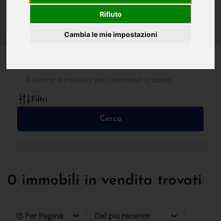
IN VENDITA
IN AFFITTO
Rifiuto
Cambia le mie impostazioni
Tutte le Tipologie
Filtri
Cerca
0 immobili in vendita trovati
15 Per Pagina
Dal più recente