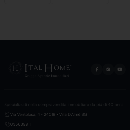
Specializzati nella compravendita immobiliare da più di 40 anni.
Via Ventolosa, 4 • 24018 • Villa D'Almè BG
035639911