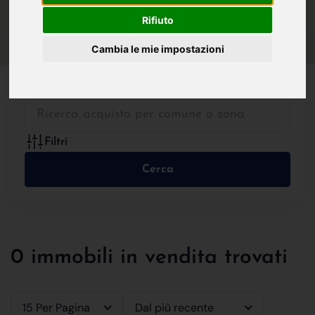
IN VENDITA
IN AFFITTO
Rifiuto
Cambia le mie impostazioni
Tutte le Tipologie
Filtri
Cerca
0 immobili in vendita trovati
15 Per Pagina
Dal più recente