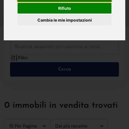
IN VENDITA
IN AFFITTO
Rifiuto
Cambia le mie impostazioni
Tutte le Tipologie
Filtri
Cerca
0 immobili in vendita trovati
15 Per Pagina
Dal più recente