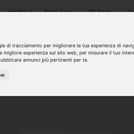
Immobili
Valuta Casa
Chi Siamo
Se
gie di tracciamento per migliorare la tua esperienza di navi
na migliore esperienza sul sito web
,
per misurare il tuo inter
ubblicare annunci più pertinenti per te
.
oni