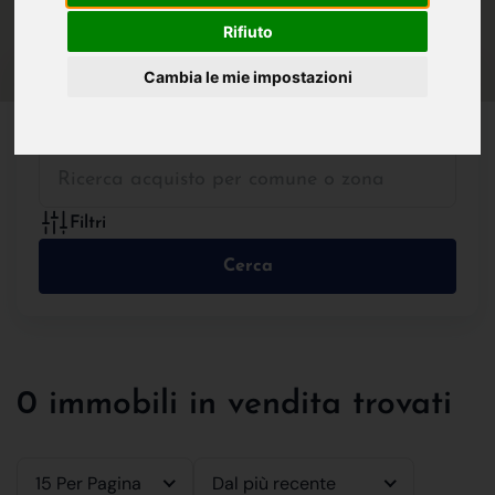
IN VENDITA
IN AFFITTO
Rifiuto
Cambia le mie impostazioni
Tutte le Tipologie
Filtri
Cerca
0 immobili in vendita trovati
15 Per Pagina
Dal più recente