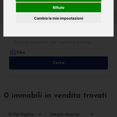
IN VENDITA
IN AFFITTO
Rifiuto
Cambia le mie impostazioni
Tutte le Tipologie
Filtri
Cerca
0 immobili in vendita trovati
15 Per Pagina
Dal più recente