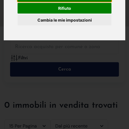
IN VENDITA
IN AFFITTO
Rifiuto
Cambia le mie impostazioni
Tutte le Tipologie
Filtri
Cerca
0 immobili in vendita trovati
15 Per Pagina
Dal più recente