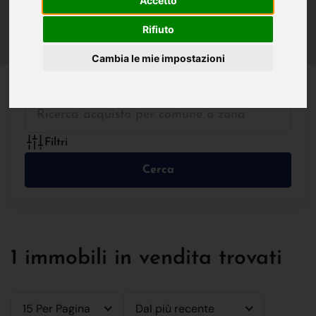
Accetto
IN VENDITA
IN AFFITTO
Rifiuto
Cambia le mie impostazioni
Tutte le Tipologie
Filtri
Cerca
1 immobili in vendita trovati
15 Per Pagina
Dal più recente