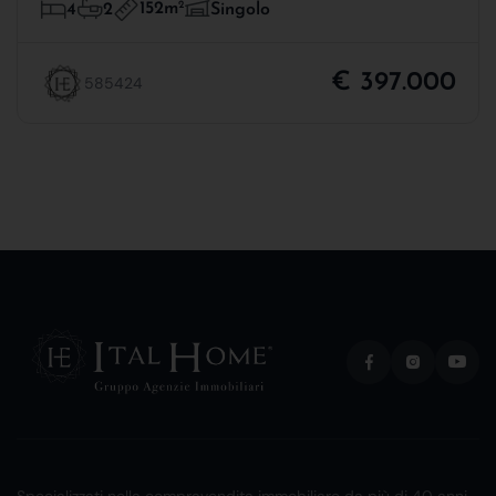
152m
2
4
2
Singolo
€ 397.000
585424