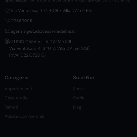
Specializzati nella compravendita immobiliare da più di 40 anni.
Via Ventolosa, 4 • 24018 • Villa D'Almè BG
035639911
agenzia@studiocasavilladalme.it
STUDIO CASA VILLA D'ALMè SRL
Via Ventolosa, 4, 24018, Villa D'Almè (BG)
P.IVA: 02210720161
Categorie
Su di Noi
Appartamenti
Servizi
Case e Ville
Storia
Terreni
Blog
Attività Commerciali