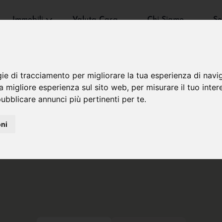
Immobili
Valuta Casa
Chi Siamo
Se
gie di tracciamento per migliorare la tua esperienza di navi
na migliore esperienza sul sito web
,
per misurare il tuo inter
ubblicare annunci più pertinenti per te
.
oni