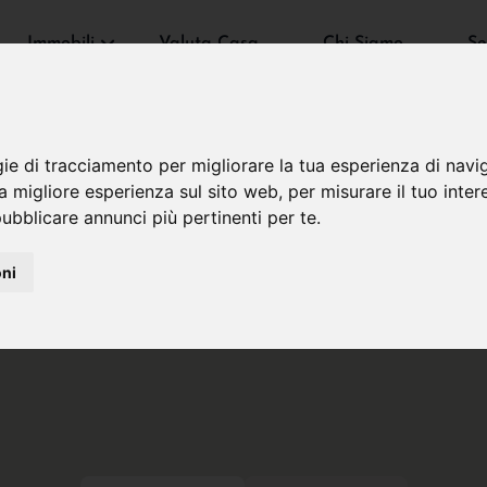
Immobili
Valuta Casa
Chi Siamo
Se
gie di tracciamento per migliorare la tua esperienza di navi
na migliore esperienza sul sito web
,
per misurare il tuo inter
ubblicare annunci più pertinenti per te
.
oni