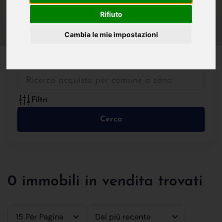
IN VENDITA
IN AFFITTO
Rifiuto
Cambia le mie impostazioni
Tutte le Tipologie
Filtri
Cerca
0 immobili in vendita trovati
15 Per Pagina
Dal più recente