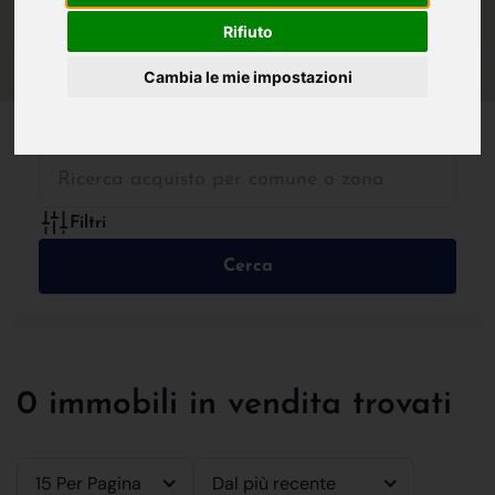
IN VENDITA
IN AFFITTO
Rifiuto
Cambia le mie impostazioni
Tutte le Tipologie
Filtri
Cerca
0 immobili in vendita trovati
15 Per Pagina
Dal più recente