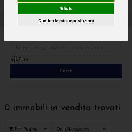
IN VENDITA
IN AFFITTO
Rifiuto
Cambia le mie impostazioni
Tutte le Tipologie
Filtri
Cerca
0 immobili in vendita trovati
15 Per Pagina
Dal più recente