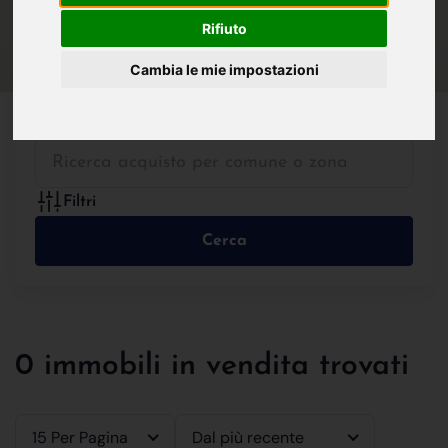
IN VENDITA
IN AFFITTO
Rifiuto
Cambia le mie impostazioni
Tutte le Tipologie
Filtri
Cerca
0 immobili in vendita trovati
15 Per Pagina
Dal più recente