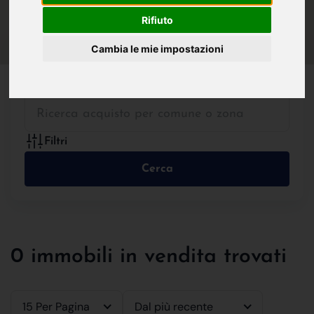
IN VENDITA
IN AFFITTO
Rifiuto
Cambia le mie impostazioni
Tutte le Tipologie
Filtri
Cerca
0 immobili in vendita trovati
15 Per Pagina
Dal più recente