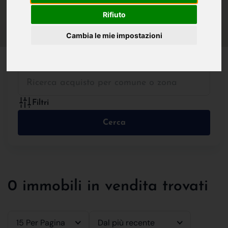
IN VENDITA
IN AFFITTO
Rifiuto
Cambia le mie impostazioni
Tutte le Tipologie
Filtri
Cerca
0 immobili in vendita trovati
15 Per Pagina
Dal più recente