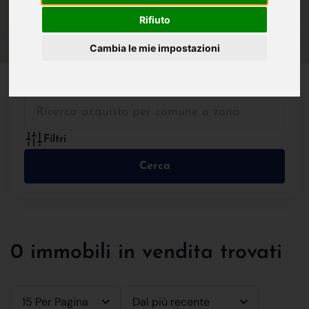
IN VENDITA
IN AFFITTO
Rifiuto
Cambia le mie impostazioni
Tutte le Tipologie
Filtri
Cerca
0 immobili in vendita trovati
15 Per Pagina
Dal più recente