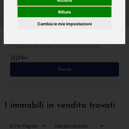
Accetto
IN VENDITA
IN AFFITTO
Rifiuto
Cambia le mie impostazioni
Tutte le Tipologie
Filtri
Cerca
1 immobili in vendita trovati
15 Per Pagina
Dal più recente