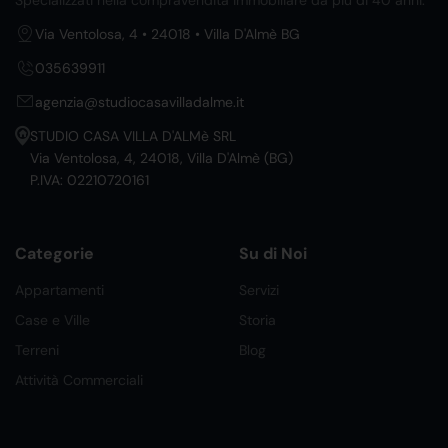
Specializzati nella compravendita immobiliare da più di 40 anni.
Via Ventolosa, 4 • 24018 • Villa D'Almè BG
035639911
agenzia@studiocasavilladalme.it
STUDIO CASA VILLA D'ALMè SRL
Via Ventolosa, 4, 24018, Villa D'Almè (BG)
P.IVA: 02210720161
Categorie
Su di Noi
Appartamenti
Servizi
Case e Ville
Storia
Terreni
Blog
Attività Commerciali