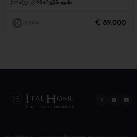
92m
2
3
1
Singolo
€ 89.000
585486