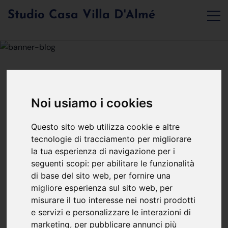
Studio Casa Villa D'Almé
Noi usiamo i cookies
MERCATO IMMOBILIARE
PRIMA DI ENTRARE
Questo sito web utilizza cookie e altre
tecnologie di tracciamento per migliorare
la tua esperienza di navigazione per i
IN CASA TOGLITI LE
seguenti scopi:
per abilitare le funzionalità
di base del sito web
,
per fornire una
SCARPE!
migliore esperienza sul sito web
,
per
misurare il tuo interesse nei nostri prodotti
e servizi e personalizzare le interazioni di
Ital Home
16 giugno
marketing
,
per pubblicare annunci più