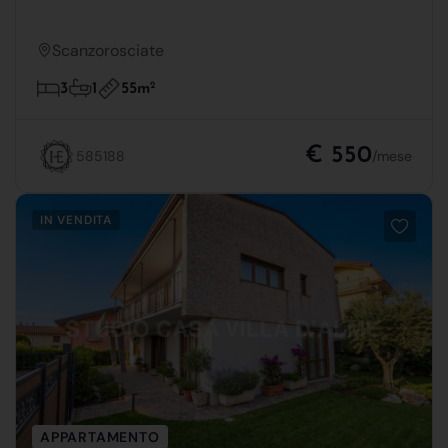
Scanzorosciate
55m
2
3
1
€ 550
585188
/mese
IN VENDITA
APPARTAMENTO