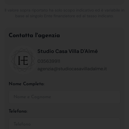
Il valore sopra riportato ha solo scopo indicativo ed è variabile in
base al singolo Ente finanziatore ed al tasso indicato.
Contatta l'agenzia
Studio Casa Villa D'Almé
035639911
agenzia@studiocasavilladalme.it
Nome Completo:
Telefono: