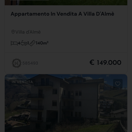
Appartamento In Vendita A Villa D'Almè
Villa d'Almè
140m
2
4
1
€ 149.000
585493
IN VENDITA