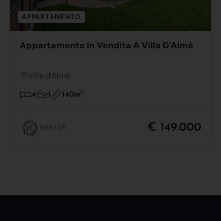
APPARTAMENTO
Appartamento In Vendita A Villa D'Almè
Villa d'Almè
140m
2
4
1
€ 149.000
585493