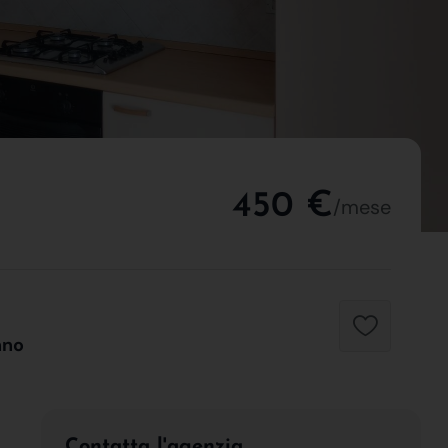
450 €
/mese
nno
Contatta l'agenzia