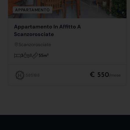
APPARTAMENTO
Appartamento In Affitto A
Scanzorosciate
Scanzorosciate
55m
2
3
1
€ 550
585188
/mese