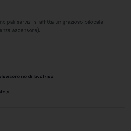
cipali servizi, si affitta un grazioso bilocale
senza ascensore).
elevisore né di lavatrice
.
teci.