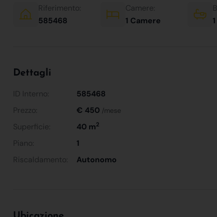
Riferimento:
Camere:
B
585468
1 Camere
1
Dettagli
ID Interno:
585468
Prezzo:
€ 450
/mese
2
Superficie:
40 m
Piano:
1
Riscaldamento:
Autonomo
Ubicazione