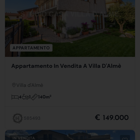
APPARTAMENTO
Appartamento In Vendita A Villa D'Almè
Villa d'Almè
140m
2
4
1
€ 149.000
585493
IN VENDITA