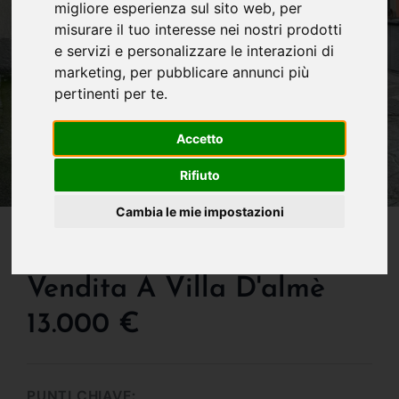
migliore esperienza sul sito web
,
per
misurare il tuo interesse nei nostri prodotti
e servizi e personalizzare le interazioni di
marketing
,
per pubblicare annunci più
pertinenti per te
.
Accetto
Rifiuto
Cambia le mie impostazioni
IN VENDITA
Porzione Di Casa In
Vendita A Villa D'almè
13.000 €
PUNTI CHIAVE: