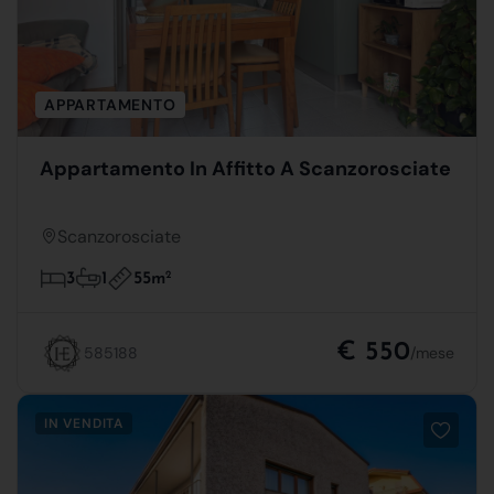
APPARTAMENTO
Appartamento In Affitto A Scanzorosciate
Scanzorosciate
55m
2
3
1
€ 550
585188
/mese
IN VENDITA