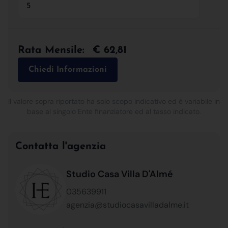
Rata Mensile:
€ 62,81
Chiedi Informazioni
Il valore sopra riportato ha solo scopo indicativo ed è variabile in
base al singolo Ente finanziatore ed al tasso indicato.
Contatta l'agenzia
Studio Casa Villa D'Almé
035639911
agenzia@studiocasavilladalme.it