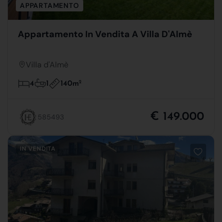
APPARTAMENTO
Appartamento In Vendita A Villa D'Almè
Villa d'Almè
140m
2
4
1
€ 149.000
585493
IN VENDITA