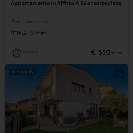
Appartamento In Affitto A Scanzorosciate
Scanzorosciate
55m
2
3
1
€ 550
585188
/mese
IN VENDITA