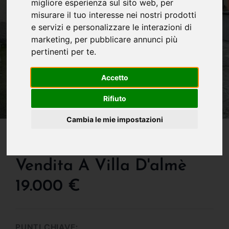
migliore esperienza sul sito web
,
per
misurare il tuo interesse nei nostri prodotti
e servizi e personalizzare le interazioni di
marketing
,
per pubblicare annunci più
pertinenti per te
.
Accetto
Rifiuto
Cambia le mie impostazioni
IN VENDITA
Porzione Di Casa In
Vendita A Villa D'almè
19.000 €
PUNTI CHIAVE: