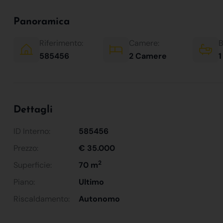
Panoramica
Riferimento:
Camere:
B
585456
2 Camere
1
Dettagli
ID Interno:
585456
Prezzo:
€ 35.000
2
Superficie:
70 m
Piano:
Ultimo
Riscaldamento:
Autonomo